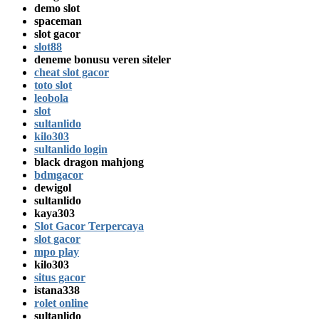
demo slot
spaceman
slot gacor
slot88
deneme bonusu veren siteler
cheat slot gacor
toto slot
leobola
slot
sultanlido
kilo303
sultanlido login
black dragon mahjong
bdmgacor
dewigol
sultanlido
kaya303
Slot Gacor Terpercaya
slot gacor
mpo play
kilo303
situs gacor
istana338
rolet online
sultanlido