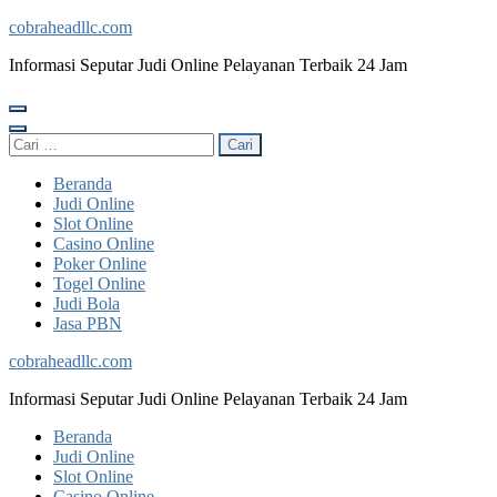
Lompat ke konten (Tekan Enter)
cobraheadllc.com
Informasi Seputar Judi Online Pelayanan Terbaik 24 Jam
Cari untuk:
Beranda
Judi Online
Slot Online
Casino Online
Poker Online
Togel Online
Judi Bola
Jasa PBN
cobraheadllc.com
Informasi Seputar Judi Online Pelayanan Terbaik 24 Jam
Beranda
Judi Online
Slot Online
Casino Online