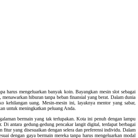
anpa harus mengeluarkan banyak koin. Bayangkan mesin slot sebagai
 menawarkan hiburan tanpa beban finansial yang berat. Dalam dunia
iko kehilangan uang. Mesin-mesin ini, layaknya mentor yang sabar,
kan untuk meningkatkan peluang Anda.
ngalaman bermain yang tak terlupakan. Kota ini penuh dengan lampu
i antara gedung-gedung pencakar langit digital, terdapat berbagai
 fitur yang disesuaikan dengan selera dan preferensi individu. Dalam
esuai dengan gaya bermain mereka tanpa harus mengeluarkan modal