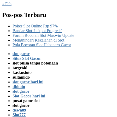
« Feb
Pos-pos Terbaru
Poker Slot Online Rtp 97%
Bandar Slot Jackpot Progresif
Forum Bocoran Slot Maxwin Update
Menghindari Kekalahan di Slot
Pola Bocoran Slot Habanero Gacor
slot gacor
Situs Slot Gacor
slot pulsa tanpa potongan
target4d
kaskustoto
sultanlido
slot gacor hari ini
dbltoto
slot gacor
Slot Gacor hari ini
pusat game slot
slot gacor
dewa89
Slot777