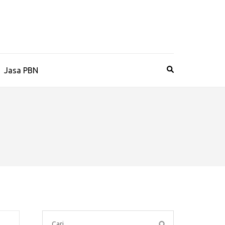
Jasa PBN
Cari