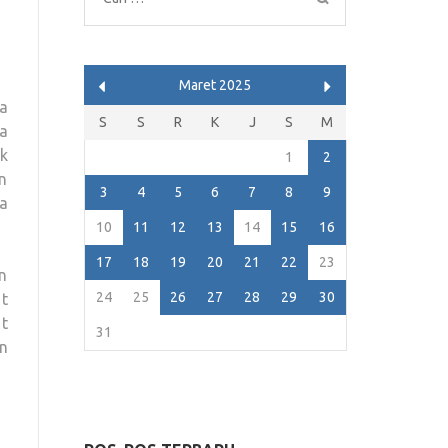
untuk:
Maret 2025
a
S
S
R
K
J
S
M
a
k
1
2
n
3
4
5
6
7
8
9
a
10
11
12
13
14
15
16
17
18
19
20
21
22
23
n
24
25
26
27
28
29
30
t
t
31
n