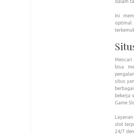
dalam ta
Ini mem
optimal
terkemuk
Situ
Mencari 
bisa me
pengalam
situs ya
berbagai
bekerja
Game Slo
Layanan 
slot te
24/7 den