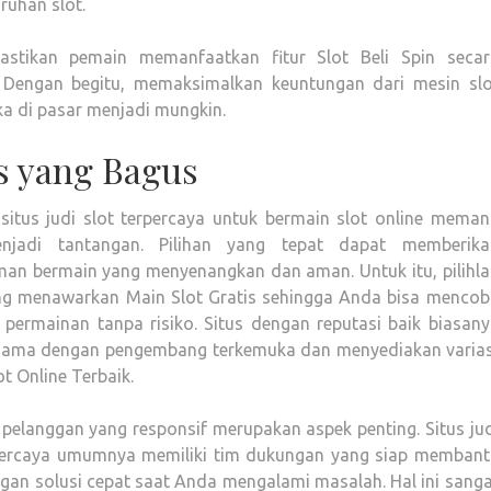
ruhan slot.
astikan pemain memanfaatkan fitur Slot Beli Spin secar
. Dengan begitu, memaksimalkan keuntungan dari mesin slo
a di pasar menjadi mungkin.
s yang Bagus
situs judi slot terpercaya untuk bermain slot online meman
njadi tantangan. Pilihan yang tepat dapat memberika
an bermain yang menyenangkan dan aman. Untuk itu, pilihla
ng menawarkan Main Slot Gratis sehingga Anda bisa mencob
 permainan tanpa risiko. Situs dengan reputasi baik biasany
 sama dengan pengembang terkemuka dan menyediakan varias
t Online Terbaik.
pelanggan yang responsif merupakan aspek penting. Situs jud
rpercaya umumnya memiliki tim dukungan yang siap membant
gan solusi cepat saat Anda mengalami masalah. Hal ini sanga