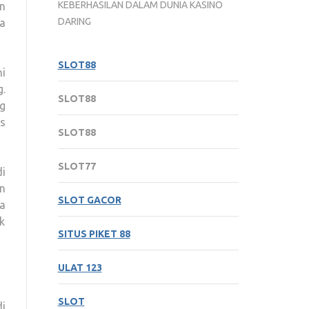
KEBERHASILAN DALAM DUNIA KASINO
n
DARING
a
SLOT88
i
.
SLOT88
g
s
SLOT88
SLOT77
i
n
SLOT GACOR
a
k
SITUS PIKET 88
ULAT 123
SLOT
i