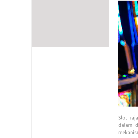
Slot
raj
dalam d
mekanism