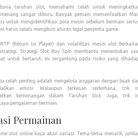
unia taruhan slot, memahami celah untuk meningkatka
 menang sangat diburu. Banyak pemain memanfaatkan Mai
tis untuk mengidentifikasi pola mesin sebelum bermain serius
 ini harus selalu mengikuti aturan legal penyedia game.
 RTP (Return to Player) dan volatilitas mesin slot berkaita
strategi. Strategi Slot Buy Spin membantu menentukan saa
at untuk bertaruh. Ini tergantung pada risiko yang dihadap
tu celah penting adalah mengelola anggaran dengan bijak da
alikan emosi. Walaupun terkesan sederhana, trik in
atkan kemenangan dalam Taruhan Slot. Juga, trik in
aya pengalaman bermain.
asi Permainan
me slot online kaya akan variasi. Tema-tema menarik, jumla