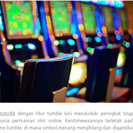
atoto88
dengan fitur tumble kini menduduki peringkat tingg
unia permainan slot online. Keistimewaannya terletak pad
e tumble, di mana simbol menang menghilang dan digantika