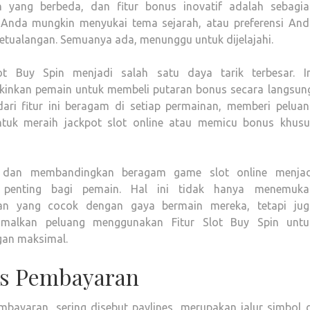
n yang berbeda, dan fitur bonus inovatif adalah sebagia
 Anda mungkin menyukai tema sejarah, atau preferensi And
etualangan. Semuanya ada, menunggu untuk dijelajahi.
lot Buy Spin menjadi salah satu daya tarik terbesar. In
inkan pemain untuk membeli putaran bonus secara langsung
dari fitur ini beragam di setiap permainan, memberi peluan
ntuk meraih jackpot slot online atau memicu bonus khusu
i dan membandingkan beragam game slot online menjad
i penting bagi pemain. Hal ini tidak hanya menemuka
an yang cocok dengan gaya bermain mereka, tetapi jug
malkan peluang menggunakan Fitur Slot Buy Spin untu
gan maksimal.
is Pembayaran
mbayaran, sering disebut paylines, merupakan jalur simbol d