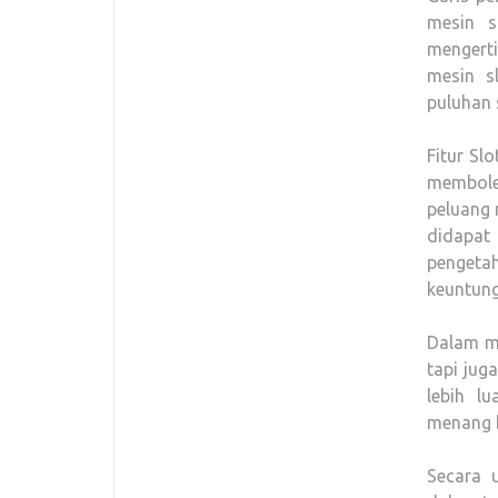
mesin s
mengert
mesin s
puluhan 
Fitur Sl
membole
peluang 
didapat
pengeta
keuntung
Dalam me
tapi jug
lebih l
menang b
Secara 