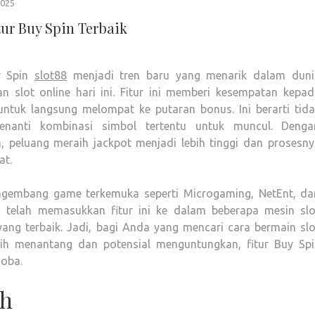
025
tur Buy Spin Terbaik
y Spin
slot88
menjadi tren baru yang menarik dalam duni
n slot online hari ini. Fitur ini memberi kesempatan kepad
ntuk langsung melompat ke putaran bonus. Ini berarti tida
enanti kombinasi simbol tertentu untuk muncul. Denga
, peluang meraih jackpot menjadi lebih tinggi dan prosesny
at.
ngembang game terkemuka seperti Microgaming, NetEnt, da
, telah memasukkan fitur ini ke dalam beberapa mesin slo
ang terbaik. Jadi, bagi Anda yang mencari cara bermain slo
bih menantang dan potensial menguntungkan, fitur Buy Spi
coba.
ah