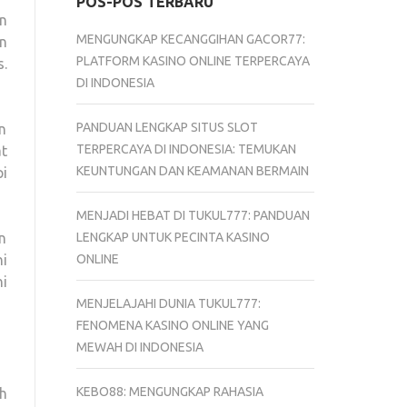
POS-POS TERBARU
n
MENGUNGKAP KECANGGIHAN GACOR77:
n
PLATFORM KASINO ONLINE TERPERCAYA
.
DI INDONESIA
PANDUAN LENGKAP SITUS SLOT
n
TERPERCAYA DI INDONESIA: TEMUKAN
t
KEUNTUNGAN DAN KEAMANAN BERMAIN
i
MENJADI HEBAT DI TUKUL777: PANDUAN
n
LENGKAP UNTUK PECINTA KASINO
i
ONLINE
i
MENJELAJAHI DUNIA TUKUL777:
FENOMENA KASINO ONLINE YANG
MEWAH DI INDONESIA
KEBO88: MENGUNGKAP RAHASIA
h