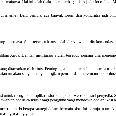
ra mainnya. Hal ini telah diakui oleh berbagai situs judi slot onlin
ia di internet. Bagi pemula, ada banyak forum dan komunitas judi o
yang tepercaya. Situs tersebut harus sudah direview dan direkomendasi
lihan Anda. Dengan menguasai aturan tersebut, pemain bisa menerapkan
ng ditawarkan oleh situs. Penting juga untuk memahami semua tutori
ratan ini akan sangat menguntungkan pemain dalam bermain slot online
 untuk mengunduh aplikasi slot terdapat di website resmi penyedia. S
nawarkan bonus eksklusif bagi pengguna yang mendownload aplikasi 
mahami beberapa strategi dalam bermain slot. Ini bertujuan untuk 
k masing-masing game.