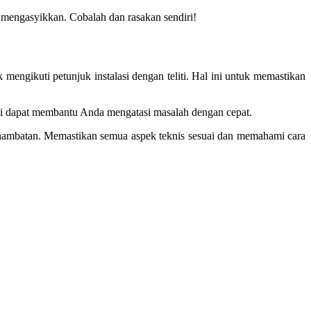
 mengasyikkan. Cobalah dan rasakan sendiri!
 mengikuti petunjuk instalasi dengan teliti. Hal ini untuk memastikan
ini dapat membantu Anda mengatasi masalah dengan cepat.
npa hambatan. Memastikan semua aspek teknis sesuai dan memahami cara