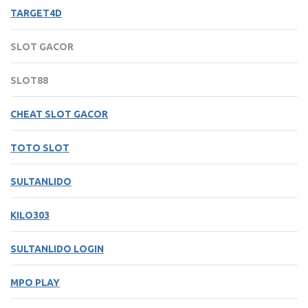
TARGET4D
SLOT GACOR
SLOT88
CHEAT SLOT GACOR
TOTO SLOT
SULTANLIDO
KILO303
SULTANLIDO LOGIN
MPO PLAY