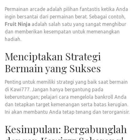
Permainan arcade adalah pilihan fantastis ketika Anda
ingin bersantai dari permainan berat. Sebagai contoh,
Fruit Ninja
adalah salah satu yang sangat menghibur
dan memberikan kesempatan untuk memenangkan
hadiah.
Menciptakan Strategi
Bermain yang Sukses
Penting untuk memiliki strategi yang baik saat bermain
di Kawi777. Jangan hanya bergantung pada
keberuntungan; pelajari cara mengelola bankroll Anda
dan tetapkan target kemenangan serta batas kerugian.
Ini akan membantu Anda tetap tenang dan terorganisir.
Kesimpulan: Bergabunglah