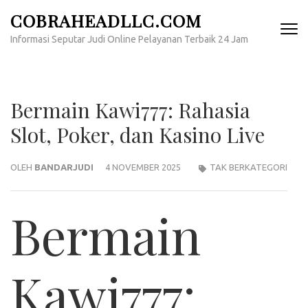
Lompat
COBRAHEADLLC.COM
ke
Informasi Seputar Judi Online Pelayanan Terbaik 24 Jam
konten
(Tekan
Enter)
Bermain Kawi777: Rahasia
Slot, Poker, dan Kasino Live
OLEH
BANDARJUDI
4 NOVEMBER 2025
TAK BERKATEGORI
Bermain
Kawi777: