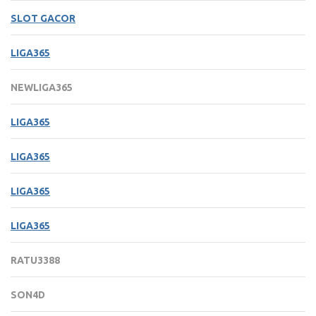
SLOT GACOR
LIGA365
NEWLIGA365
LIGA365
LIGA365
LIGA365
LIGA365
RATU3388
SON4D