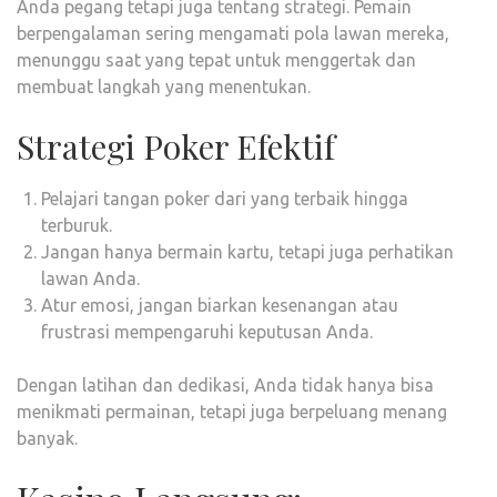
Anda pegang tetapi juga tentang strategi. Pemain
berpengalaman sering mengamati pola lawan mereka,
menunggu saat yang tepat untuk menggertak dan
membuat langkah yang menentukan.
Strategi Poker Efektif
Pelajari tangan poker dari yang terbaik hingga
terburuk.
Jangan hanya bermain kartu, tetapi juga perhatikan
lawan Anda.
Atur emosi, jangan biarkan kesenangan atau
frustrasi mempengaruhi keputusan Anda.
Dengan latihan dan dedikasi, Anda tidak hanya bisa
menikmati permainan, tetapi juga berpeluang menang
banyak.