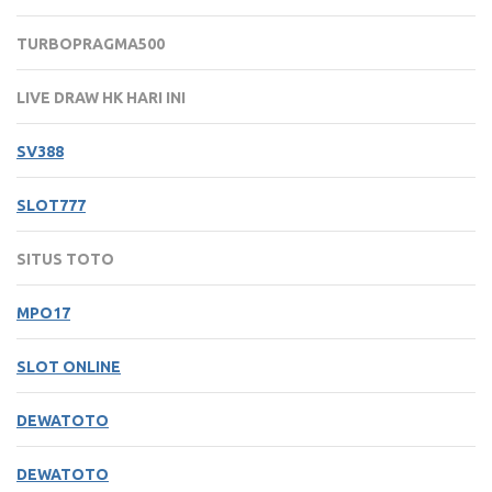
TURBOPRAGMA500
LIVE DRAW HK HARI INI
SV388
SLOT777
SITUS TOTO
MPO17
SLOT ONLINE
DEWATOTO
DEWATOTO