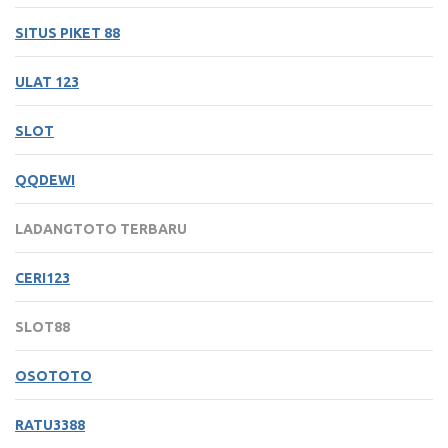
SITUS PIKET 88
ULAT 123
SLOT
QQDEWI
LADANGTOTO TERBARU
CERI123
SLOT88
OSOTOTO
RATU3388