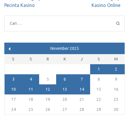
Pecinta Kasino
Kasino Online
Cari
untuk:
November 2025
S
S
R
K
J
S
M
1
2
3
4
5
6
7
8
9
10
11
12
13
14
15
16
17
18
19
20
21
22
23
24
25
26
27
28
29
30