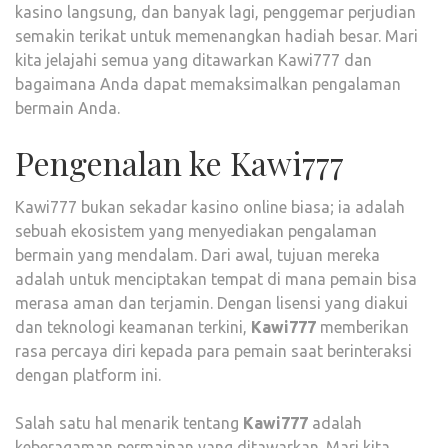
kasino langsung, dan banyak lagi, penggemar perjudian
semakin terikat untuk memenangkan hadiah besar. Mari
kita jelajahi semua yang ditawarkan Kawi777 dan
bagaimana Anda dapat memaksimalkan pengalaman
bermain Anda.
Pengenalan ke Kawi777
Kawi777 bukan sekadar kasino online biasa; ia adalah
sebuah ekosistem yang menyediakan pengalaman
bermain yang mendalam. Dari awal, tujuan mereka
adalah untuk menciptakan tempat di mana pemain bisa
merasa aman dan terjamin. Dengan lisensi yang diakui
dan teknologi keamanan terkini,
Kawi777
memberikan
rasa percaya diri kepada para pemain saat berinteraksi
dengan platform ini.
Salah satu hal menarik tentang
Kawi777
adalah
keberagaman permainan yang ditawarkan. Mari kita