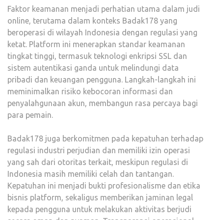
Faktor keamanan menjadi perhatian utama dalam judi
online, terutama dalam konteks Badak178 yang
beroperasi di wilayah Indonesia dengan regulasi yang
ketat. Platform ini menerapkan standar keamanan
tingkat tinggi, termasuk teknologi enkripsi SSL dan
sistem autentikasi ganda untuk melindungi data
pribadi dan keuangan pengguna. Langkah-langkah ini
meminimalkan risiko kebocoran informasi dan
penyalahgunaan akun, membangun rasa percaya bagi
para pemain.
Badak178 juga berkomitmen pada kepatuhan terhadap
regulasi industri perjudian dan memiliki izin operasi
yang sah dari otoritas terkait, meskipun regulasi di
Indonesia masih memiliki celah dan tantangan.
Kepatuhan ini menjadi bukti profesionalisme dan etika
bisnis platform, sekaligus memberikan jaminan legal
kepada pengguna untuk melakukan aktivitas berjudi