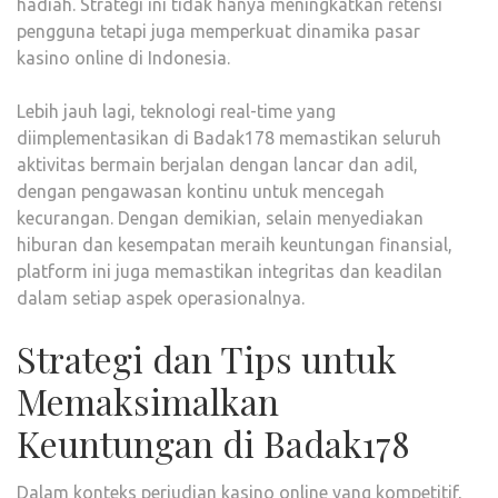
hadiah. Strategi ini tidak hanya meningkatkan retensi
pengguna tetapi juga memperkuat dinamika pasar
kasino online di Indonesia.
Lebih jauh lagi, teknologi real-time yang
diimplementasikan di Badak178 memastikan seluruh
aktivitas bermain berjalan dengan lancar dan adil,
dengan pengawasan kontinu untuk mencegah
kecurangan. Dengan demikian, selain menyediakan
hiburan dan kesempatan meraih keuntungan finansial,
platform ini juga memastikan integritas dan keadilan
dalam setiap aspek operasionalnya.
Strategi dan Tips untuk
Memaksimalkan
Keuntungan di Badak178
Dalam konteks perjudian kasino online yang kompetitif,