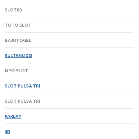
SLOT88
TOTO SLOT
BAJUTOGEL
SULTANLIDO
MPO SLOT
SLOT PULSA TRI
SLOT PULSA TRI
PARLAY
4D