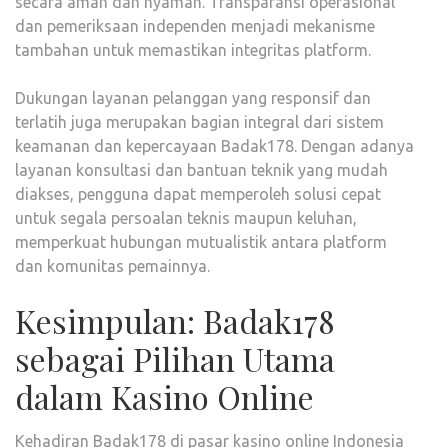
secara aman dan nyaman. Transparansi operasional
dan pemeriksaan independen menjadi mekanisme
tambahan untuk memastikan integritas platform.
Dukungan layanan pelanggan yang responsif dan
terlatih juga merupakan bagian integral dari sistem
keamanan dan kepercayaan Badak178. Dengan adanya
layanan konsultasi dan bantuan teknik yang mudah
diakses, pengguna dapat memperoleh solusi cepat
untuk segala persoalan teknis maupun keluhan,
memperkuat hubungan mutualistik antara platform
dan komunitas pemainnya.
Kesimpulan: Badak178
sebagai Pilihan Utama
dalam Kasino Online
Kehadiran Badak178 di pasar kasino online Indonesia