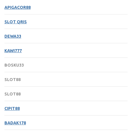
APIGACOR88
SLOT QRIS
DEWA33
KAWI777
BOSKU33
SLOT88
SLOT88
CIPIT88
BADAK178