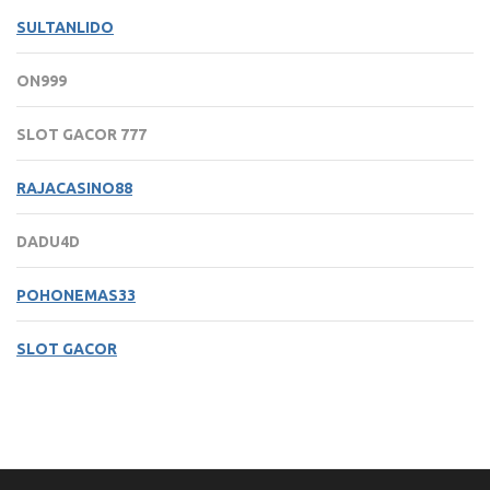
SULTANLIDO
ON999
SLOT GACOR 777
RAJACASINO88
DADU4D
POHONEMAS33
SLOT GACOR