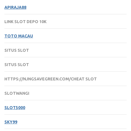
APIRAJA88
LINK SLOT DEPO 10K
TOTO MACAU
SITUS SLOT
SITUS SLOT
HTTPS://NJNGSAVEGREEN.COM/CHEAT SLOT
SLOTWANGI
SLOT5000
SKY99