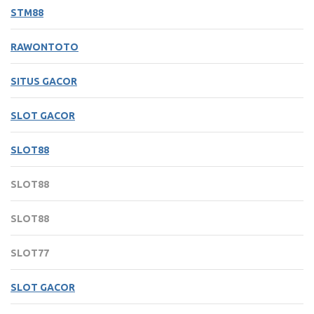
STM88
RAWONTOTO
SITUS GACOR
SLOT GACOR
SLOT88
SLOT88
SLOT88
SLOT77
SLOT GACOR