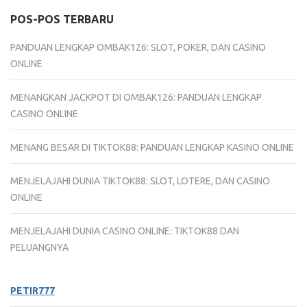
POS-POS TERBARU
PANDUAN LENGKAP OMBAK126: SLOT, POKER, DAN CASINO
ONLINE
MENANGKAN JACKPOT DI OMBAK126: PANDUAN LENGKAP
CASINO ONLINE
MENANG BESAR DI TIKTOK88: PANDUAN LENGKAP KASINO ONLINE
MENJELAJAHI DUNIA TIKTOK88: SLOT, LOTERE, DAN CASINO
ONLINE
MENJELAJAHI DUNIA CASINO ONLINE: TIKTOK88 DAN
PELUANGNYA
PETIR777