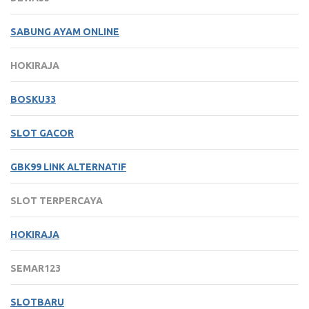
SABUNG AYAM ONLINE
HOKIRAJA
BOSKU33
SLOT GACOR
GBK99 LINK ALTERNATIF
SLOT TERPERCAYA
HOKIRAJA
SEMAR123
SLOTBARU