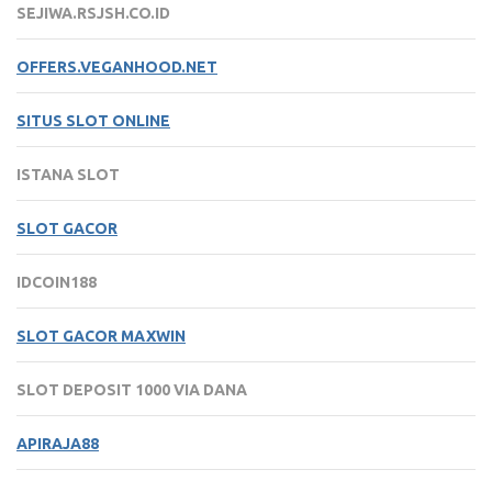
SEJIWA.RSJSH.CO.ID
OFFERS.VEGANHOOD.NET
SITUS SLOT ONLINE
ISTANA SLOT
SLOT GACOR
IDCOIN188
SLOT GACOR MAXWIN
SLOT DEPOSIT 1000 VIA DANA
APIRAJA88