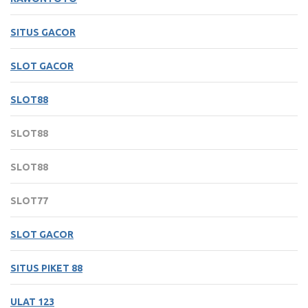
SITUS GACOR
SLOT GACOR
SLOT88
SLOT88
SLOT88
SLOT77
SLOT GACOR
SITUS PIKET 88
ULAT 123