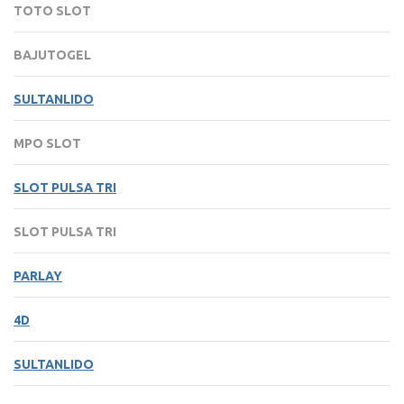
TOTO SLOT
BAJUTOGEL
SULTANLIDO
MPO SLOT
SLOT PULSA TRI
SLOT PULSA TRI
PARLAY
4D
SULTANLIDO