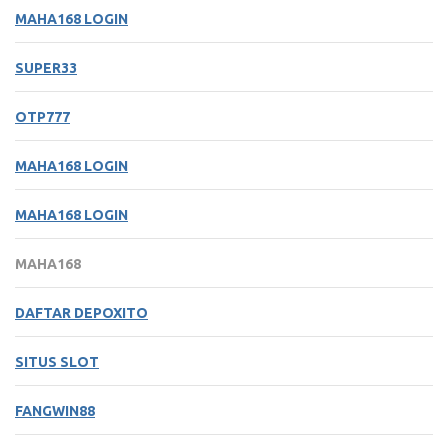
MAHA168 LOGIN
SUPER33
OTP777
MAHA168 LOGIN
MAHA168 LOGIN
MAHA168
DAFTAR DEPOXITO
SITUS SLOT
FANGWIN88