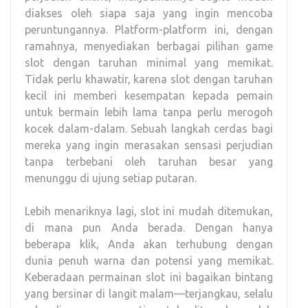
diakses oleh siapa saja yang ingin mencoba
peruntungannya. Platform-platform ini, dengan
ramahnya, menyediakan berbagai pilihan game
slot dengan taruhan minimal yang memikat.
Tidak perlu khawatir, karena slot dengan taruhan
kecil ini memberi kesempatan kepada pemain
untuk bermain lebih lama tanpa perlu merogoh
kocek dalam-dalam. Sebuah langkah cerdas bagi
mereka yang ingin merasakan sensasi perjudian
tanpa terbebani oleh taruhan besar yang
menunggu di ujung setiap putaran.
Lebih menariknya lagi, slot ini mudah ditemukan,
di mana pun Anda berada. Dengan hanya
beberapa klik, Anda akan terhubung dengan
dunia penuh warna dan potensi yang memikat.
Keberadaan permainan slot ini bagaikan bintang
yang bersinar di langit malam—terjangkau, selalu