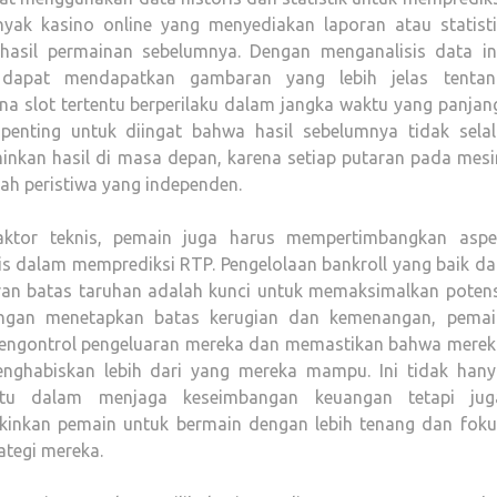
yak kasino online yang menyediakan laporan atau statisti
hasil permainan sebelumnya. Dengan menganalisis data ini
dapat mendapatkan gambaran yang lebih jelas tentan
a slot tertentu berperilaku dalam jangka waktu yang panjang
penting untuk diingat bahwa hasil sebelumnya tidak selal
nkan hasil di masa depan, karena setiap putaran pada mesi
lah peristiwa yang independen.
faktor teknis, pemain juga harus mempertimbangkan aspe
is dalam memprediksi RTP. Pengelolaan bankroll yang baik da
an batas taruhan adalah kunci untuk memaksimalkan potens
ngan menetapkan batas kerugian dan kemenangan, pemai
engontrol pengeluaran mereka dan memastikan bahwa merek
enghabiskan lebih dari yang mereka mampu. Ini tidak hany
tu dalam menjaga keseimbangan keuangan tetapi jug
inkan pemain untuk bermain dengan lebih tenang dan foku
ategi mereka.