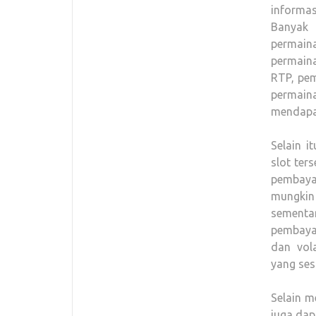
informas
Banyak 
permaina
permain
RTP, pem
permai
mendapa
Selain i
slot ter
pembayar
mungkin
sementa
pembayar
dan vol
yang ses
Selain m
juga dap