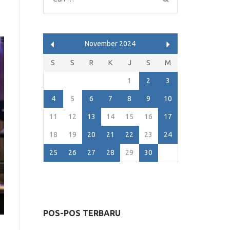
untuk:
November 2024
S
S
R
K
J
S
M
1
2
3
4
5
6
7
8
9
10
11
12
13
14
15
16
17
18
19
20
21
22
23
24
25
26
27
28
29
30
POS-POS TERBARU