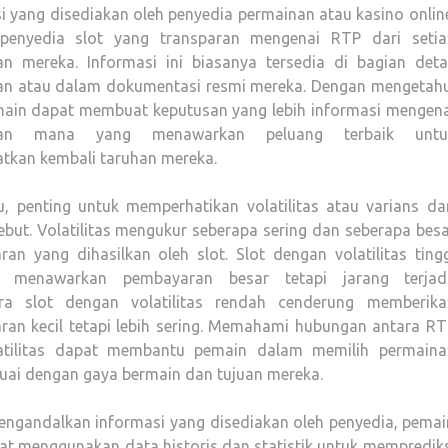
i yang disediakan oleh penyedia permainan atau kasino online
penyedia slot yang transparan mengenai RTP dari setia
n mereka. Informasi ini biasanya tersedia di bagian detai
an atau dalam dokumentasi resmi mereka. Dengan mengetahu
ain dapat membuat keputusan yang lebih informasi mengena
nan mana yang menawarkan peluang terbaik untu
tkan kembali taruhan mereka.
tu, penting untuk memperhatikan volatilitas atau varians dar
sebut. Volatilitas mengukur seberapa sering dan seberapa bes
an yang dihasilkan oleh slot. Slot dengan volatilitas tingg
 menawarkan pembayaran besar tetapi jarang terjadi
ra slot dengan volatilitas rendah cenderung memberika
an kecil tetapi lebih sering. Memahami hubungan antara RT
atilitas dapat membantu pemain dalam memilih permaina
uai dengan gaya bermain dan tujuan mereka.
engandalkan informasi yang disediakan oleh penyedia, pemai
at menggunakan data historis dan statistik untuk memprediks