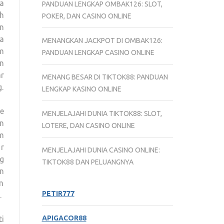
a
PANDUAN LENGKAP OMBAK126: SLOT,
h
POKER, DAN CASINO ONLINE
n
a
MENANGKAN JACKPOT DI OMBAK126:
m
PANDUAN LENGKAP CASINO ONLINE
n
r
MENANG BESAR DI TIKTOK88: PANDUAN
.
LENGKAP KASINO ONLINE
e
MENJELAJAHI DUNIA TIKTOK88: SLOT,
n
LOTERE, DAN CASINO ONLINE
m
ar
MENJELAJAHI DUNIA CASINO ONLINE:
g
TIKTOK88 DAN PELUANGNYA
n
am
PETIR777
.
APIGACOR88
i