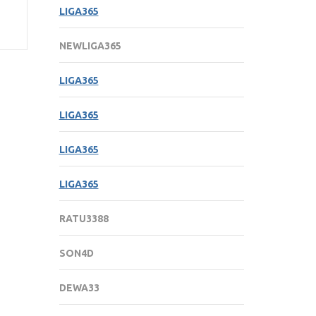
LIGA365
NEWLIGA365
LIGA365
LIGA365
LIGA365
LIGA365
RATU3388
SON4D
DEWA33