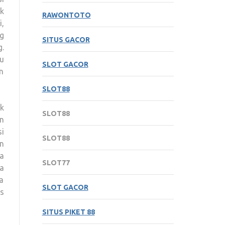
k
RAWONTOTO
,
g
SITUS GACOR
.
u
SLOT GACOR
n
SLOT88
k
SLOT88
n
i
SLOT88
n
a
SLOT77
a
a
SLOT GACOR
s
SITUS PIKET 88