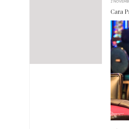
2 NOVEMB
Cara P