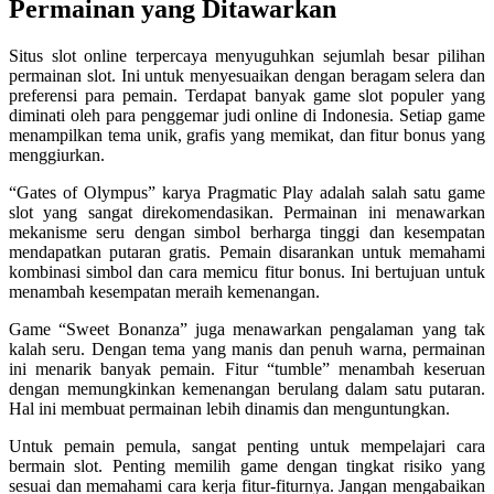
Permainan yang Ditawarkan
Situs slot online terpercaya menyuguhkan sejumlah besar pilihan
permainan slot. Ini untuk menyesuaikan dengan beragam selera dan
preferensi para pemain. Terdapat banyak game slot populer yang
diminati oleh para penggemar judi online di Indonesia. Setiap game
menampilkan tema unik, grafis yang memikat, dan fitur bonus yang
menggiurkan.
“Gates of Olympus” karya Pragmatic Play adalah salah satu game
slot yang sangat direkomendasikan. Permainan ini menawarkan
mekanisme seru dengan simbol berharga tinggi dan kesempatan
mendapatkan putaran gratis. Pemain disarankan untuk memahami
kombinasi simbol dan cara memicu fitur bonus. Ini bertujuan untuk
menambah kesempatan meraih kemenangan.
Game “Sweet Bonanza” juga menawarkan pengalaman yang tak
kalah seru. Dengan tema yang manis dan penuh warna, permainan
ini menarik banyak pemain. Fitur “tumble” menambah keseruan
dengan memungkinkan kemenangan berulang dalam satu putaran.
Hal ini membuat permainan lebih dinamis dan menguntungkan.
Untuk pemain pemula, sangat penting untuk mempelajari cara
bermain slot. Penting memilih game dengan tingkat risiko yang
sesuai dan memahami cara kerja fitur-fiturnya. Jangan mengabaikan