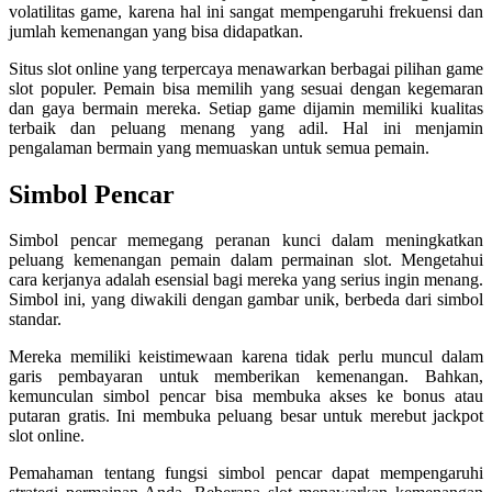
volatilitas game, karena hal ini sangat mempengaruhi frekuensi dan
jumlah kemenangan yang bisa didapatkan.
Situs slot online yang terpercaya menawarkan berbagai pilihan game
slot populer. Pemain bisa memilih yang sesuai dengan kegemaran
dan gaya bermain mereka. Setiap game dijamin memiliki kualitas
terbaik dan peluang menang yang adil. Hal ini menjamin
pengalaman bermain yang memuaskan untuk semua pemain.
Simbol Pencar
Simbol pencar memegang peranan kunci dalam meningkatkan
peluang kemenangan pemain dalam permainan slot. Mengetahui
cara kerjanya adalah esensial bagi mereka yang serius ingin menang.
Simbol ini, yang diwakili dengan gambar unik, berbeda dari simbol
standar.
Mereka memiliki keistimewaan karena tidak perlu muncul dalam
garis pembayaran untuk memberikan kemenangan. Bahkan,
kemunculan simbol pencar bisa membuka akses ke bonus atau
putaran gratis. Ini membuka peluang besar untuk merebut jackpot
slot online.
Pemahaman tentang fungsi simbol pencar dapat mempengaruhi