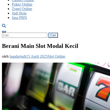
Poker Online
Togel Online
Judi Bola
Jasa PBN
Cari untuk:
Berani Main Slot Modal Kecil
oleh
bandarjudi
15 April 2025
Slot Online