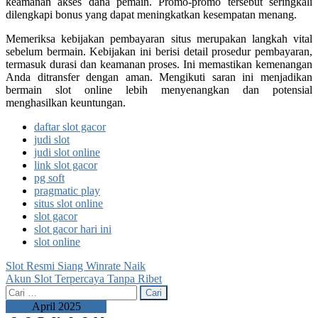
keamanan akses dana pemain. Promo-promo tersebut seringkali
dilengkapi bonus yang dapat meningkatkan kesempatan menang.
Memeriksa kebijakan pembayaran situs merupakan langkah vital
sebelum bermain. Kebijakan ini berisi detail prosedur pembayaran,
termasuk durasi dan keamanan proses. Ini memastikan kemenangan
Anda ditransfer dengan aman. Mengikuti saran ini menjadikan
bermain slot online lebih menyenangkan dan potensial
menghasilkan keuntungan.
daftar slot gacor
judi slot
judi slot online
link slot gacor
pg soft
pragmatic play
situs slot online
slot gacor
slot gacor hari ini
slot online
Slot Resmi Siang Winrate Naik
Akun Slot Terpercaya Tanpa Ribet
Navigasi pos
Cari untuk:
April 2025