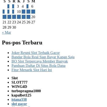
S
S
R
K
J
S
M
1
2
3
4
5
6
7
8
9
10
11
12
13
14
15
16
17
18
19
20
21
22
23
24
25
26
27
28
29
30
« Mar
Pos-pos Terbaru
Joker Resmi Slot Terbaik Gacor
Bandar Bola Real Siap Bayar Kapan Saja
BO Slot Terpercaya Member Banyak
Panduan Daftar Di Situs Bola Dana
Fitur Menarik Slot Hari Ini
Slot
SLOT777
WING4D
turbopragma1000
kapalbet125
istana338
slot gacor