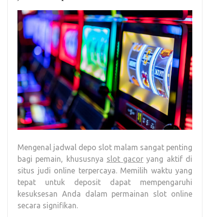
Mengenal jadwal depo slot malam sangat penting
bagi pemain, khususnya
slot gacor
yang aktif di
situs judi online terpercaya. Memilih waktu yang
tepat untuk deposit dapat mempengaruhi
kesuksesan Anda dalam permainan slot online
secara signifikan.