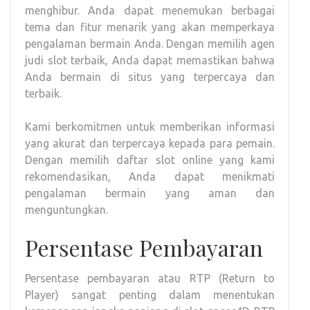
menghibur. Anda dapat menemukan berbagai
tema dan fitur menarik yang akan memperkaya
pengalaman bermain Anda. Dengan memilih agen
judi slot terbaik, Anda dapat memastikan bahwa
Anda bermain di situs yang terpercaya dan
terbaik.
Kami berkomitmen untuk memberikan informasi
yang akurat dan terpercaya kepada para pemain.
Dengan memilih daftar slot online yang kami
rekomendasikan, Anda dapat menikmati
pengalaman bermain yang aman dan
menguntungkan.
Persentase Pembayaran
Persentase pembayaran atau RTP (Return to
Player) sangat penting dalam menentukan