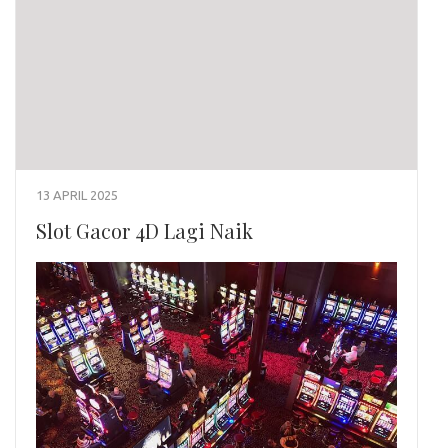
13 APRIL 2025
Slot Gacor 4D Lagi Naik