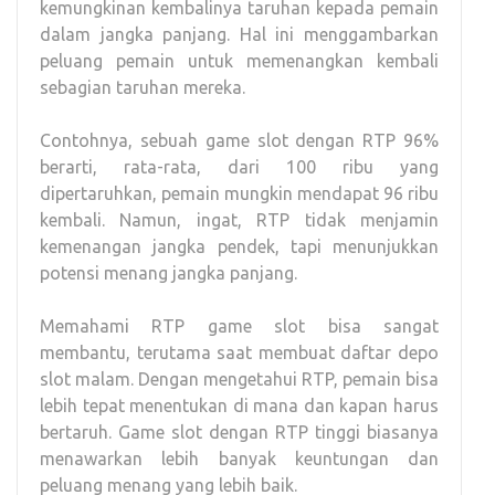
kemungkinan kembalinya taruhan kepada pemain
dalam jangka panjang. Hal ini menggambarkan
peluang pemain untuk memenangkan kembali
sebagian taruhan mereka.
Contohnya, sebuah game slot dengan RTP 96%
berarti, rata-rata, dari 100 ribu yang
dipertaruhkan, pemain mungkin mendapat 96 ribu
kembali. Namun, ingat, RTP tidak menjamin
kemenangan jangka pendek, tapi menunjukkan
potensi menang jangka panjang.
Memahami RTP game slot bisa sangat
membantu, terutama saat membuat daftar depo
slot malam. Dengan mengetahui RTP, pemain bisa
lebih tepat menentukan di mana dan kapan harus
bertaruh. Game slot dengan RTP tinggi biasanya
menawarkan lebih banyak keuntungan dan
peluang menang yang lebih baik.