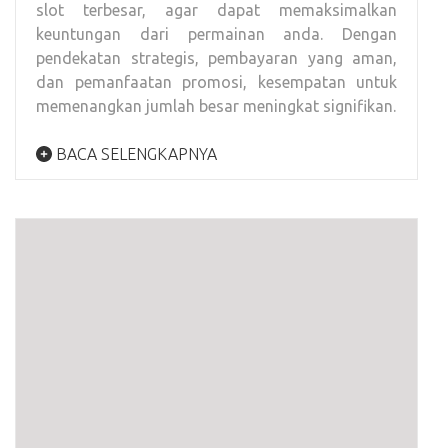
slot terbesar, agar dapat memaksimalkan
keuntungan dari permainan anda. Dengan
pendekatan strategis, pembayaran yang aman,
dan pemanfaatan promosi, kesempatan untuk
memenangkan jumlah besar meningkat signifikan.
BACA SELENGKAPNYA