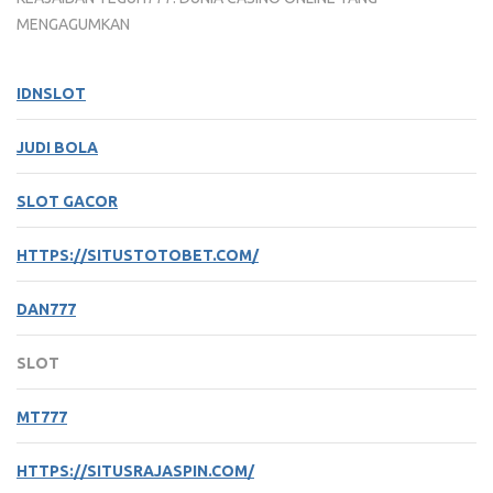
MENGAGUMKAN
IDNSLOT
JUDI BOLA
SLOT GACOR
HTTPS://SITUSTOTOBET.COM/
DAN777
SLOT
MT777
HTTPS://SITUSRAJASPIN.COM/