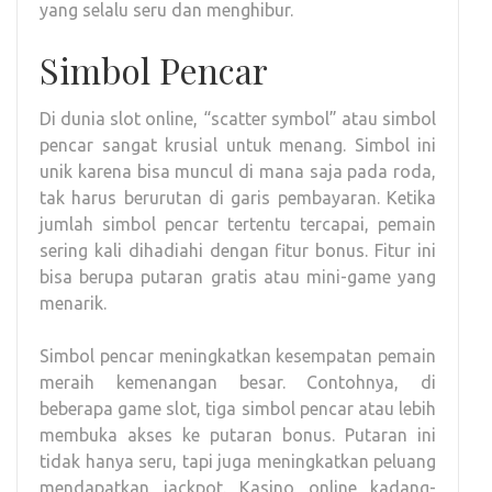
yang selalu seru dan menghibur.
Simbol Pencar
Di dunia slot online, “scatter symbol” atau simbol
pencar sangat krusial untuk menang. Simbol ini
unik karena bisa muncul di mana saja pada roda,
tak harus berurutan di garis pembayaran. Ketika
jumlah simbol pencar tertentu tercapai, pemain
sering kali dihadiahi dengan fitur bonus. Fitur ini
bisa berupa putaran gratis atau mini-game yang
menarik.
Simbol pencar meningkatkan kesempatan pemain
meraih kemenangan besar. Contohnya, di
beberapa game slot, tiga simbol pencar atau lebih
membuka akses ke putaran bonus. Putaran ini
tidak hanya seru, tapi juga meningkatkan peluang
mendapatkan jackpot. Kasino online kadang-