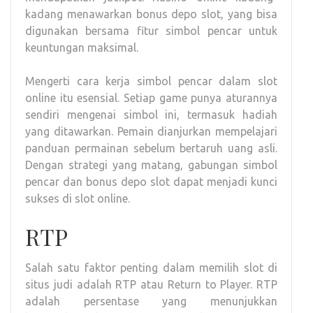
kadang menawarkan bonus depo slot, yang bisa
digunakan bersama fitur simbol pencar untuk
keuntungan maksimal.
Mengerti cara kerja simbol pencar dalam slot
online itu esensial. Setiap game punya aturannya
sendiri mengenai simbol ini, termasuk hadiah
yang ditawarkan. Pemain dianjurkan mempelajari
panduan permainan sebelum bertaruh uang asli.
Dengan strategi yang matang, gabungan simbol
pencar dan bonus depo slot dapat menjadi kunci
sukses di slot online.
RTP
Salah satu faktor penting dalam memilih slot di
situs judi adalah RTP atau Return to Player. RTP
adalah persentase yang menunjukkan