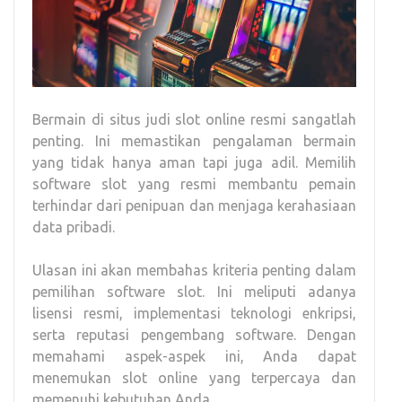
Bermain di situs judi slot online resmi sangatlah
penting. Ini memastikan pengalaman bermain
yang tidak hanya aman tapi juga adil. Memilih
software slot yang resmi membantu pemain
terhindar dari penipuan dan menjaga kerahasiaan
data pribadi.
Ulasan ini akan membahas kriteria penting dalam
pemilihan software slot. Ini meliputi adanya
lisensi resmi, implementasi teknologi enkripsi,
serta reputasi pengembang software. Dengan
memahami aspek-aspek ini, Anda dapat
menemukan slot online yang terpercaya dan
memenuhi kebutuhan Anda.