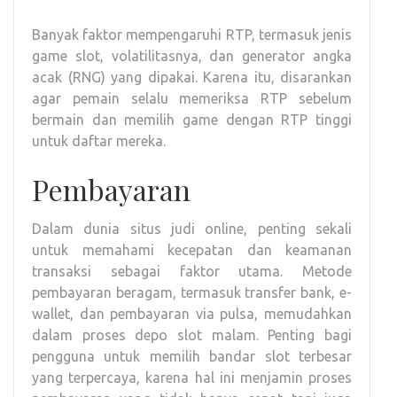
Banyak faktor mempengaruhi RTP, termasuk jenis
game slot, volatilitasnya, dan generator angka
acak (RNG) yang dipakai. Karena itu, disarankan
agar pemain selalu memeriksa RTP sebelum
bermain dan memilih game dengan RTP tinggi
untuk daftar mereka.
Pembayaran
Dalam dunia situs judi online, penting sekali
untuk memahami kecepatan dan keamanan
transaksi sebagai faktor utama. Metode
pembayaran beragam, termasuk transfer bank, e-
wallet, dan pembayaran via pulsa, memudahkan
dalam proses depo slot malam. Penting bagi
pengguna untuk memilih bandar slot terbesar
yang terpercaya, karena hal ini menjamin proses