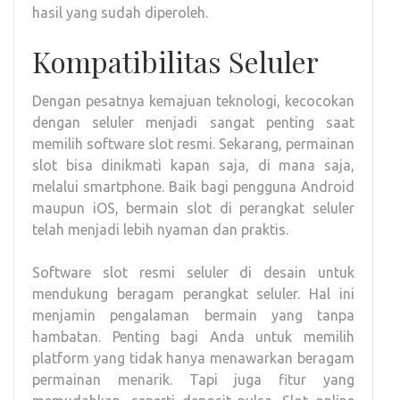
hasil yang sudah diperoleh.
Kompatibilitas Seluler
Dengan pesatnya kemajuan teknologi, kecocokan
dengan seluler menjadi sangat penting saat
memilih software slot resmi. Sekarang, permainan
slot bisa dinikmati kapan saja, di mana saja,
melalui smartphone. Baik bagi pengguna Android
maupun iOS, bermain slot di perangkat seluler
telah menjadi lebih nyaman dan praktis.
Software slot resmi seluler di desain untuk
mendukung beragam perangkat seluler. Hal ini
menjamin pengalaman bermain yang tanpa
hambatan. Penting bagi Anda untuk memilih
platform yang tidak hanya menawarkan beragam
permainan menarik. Tapi juga fitur yang