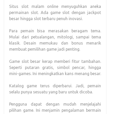
Situs slot malam online menyuguhkan aneka
permainan slot. Ada game slot dengan jackpot
besar hingga slot terbaru penuh inovasi.
Para pemain bisa merasakan beragam tema.
Mulai dari petualangan, mitologi, sampai tema
klasik. Desain memukau dan bonus menarik
membuat pemilihan game jadi penting.
Game slot besar kerap memberi fitur tambahan.
Seperti putaran gratis, simbol pencar, hingga
mini-games. Ini meningkatkan kans menang besar.
Katalog game terus diperbarui. Jadi, pemain
selalu punya sesuatu yang baru untuk dicoba.
Pengguna dapat dengan mudah menjelajahi
pilihan game. Ini menjamin pengalaman bermain