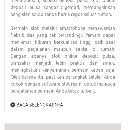
memudahkan, seperti deposit pulsa. Slot online
deposit pulsa sangat digemari, memungkinkan
pengisian saldo tanpa harus repot keluar rumah.
Bermain slot melalui smartphone menawarkan
fleksibilitas yang tak tertandingi. Pemain dapat
menikmati hiburan berkualitas tinggi baik saat
dalam perjalanan maupun santai di rumah.
Dengan adanya slot online deposit pulsa,
transaksi menjadi lebih praktis dan aman,
meningkatkan kenyamanan bermain kapan saja.
Oleh karena itu, pastikan perangkat seluler Anda
cocok dengan software slot resmi untuk menjaga
pengalaman bermain Anda tetap terbaik.
BACA SELENGKAPNYA