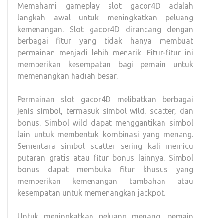
Memahami gameplay slot gacor4D adalah
langkah awal untuk meningkatkan peluang
kemenangan. Slot gacor4D dirancang dengan
berbagai fitur yang tidak hanya membuat
permainan menjadi lebih menarik. Fitur-fitur ini
memberikan kesempatan bagi pemain untuk
memenangkan hadiah besar.
Permainan slot gacor4D melibatkan berbagai
jenis simbol, termasuk simbol wild, scatter, dan
bonus. Simbol wild dapat menggantikan simbol
lain untuk membentuk kombinasi yang menang.
Sementara simbol scatter sering kali memicu
putaran gratis atau fitur bonus lainnya. Simbol
bonus dapat membuka fitur khusus yang
memberikan kemenangan tambahan atau
kesempatan untuk memenangkan jackpot.
Untuk meningkatkan peluang menang, pemain