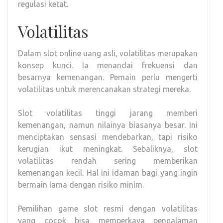
regulasi ketat.
Volatilitas
Dalam slot online uang asli, volatilitas merupakan
konsep kunci. Ia menandai frekuensi dan
besarnya kemenangan. Pemain perlu mengerti
volatilitas untuk merencanakan strategi mereka.
Slot volatilitas tinggi jarang memberi
kemenangan, namun nilainya biasanya besar. Ini
menciptakan sensasi mendebarkan, tapi risiko
kerugian ikut meningkat. Sebaliknya, slot
volatilitas rendah sering memberikan
kemenangan kecil. Hal ini idaman bagi yang ingin
bermain lama dengan risiko minim.
Pemilihan game slot resmi dengan volatilitas
yang cocok bisa memperkaya pengalaman