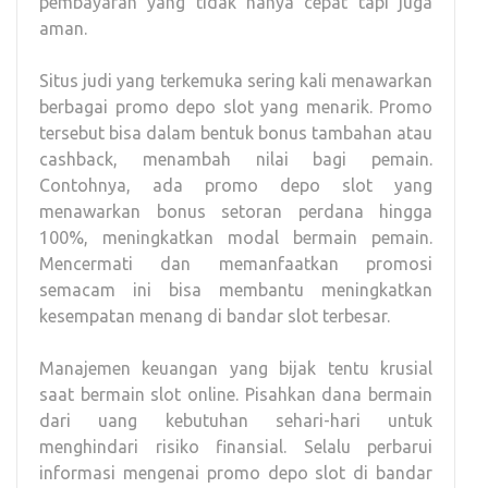
pembayaran yang tidak hanya cepat tapi juga
aman.
Situs judi yang terkemuka sering kali menawarkan
berbagai promo depo slot yang menarik. Promo
tersebut bisa dalam bentuk bonus tambahan atau
cashback, menambah nilai bagi pemain.
Contohnya, ada promo depo slot yang
menawarkan bonus setoran perdana hingga
100%, meningkatkan modal bermain pemain.
Mencermati dan memanfaatkan promosi
semacam ini bisa membantu meningkatkan
kesempatan menang di bandar slot terbesar.
Manajemen keuangan yang bijak tentu krusial
saat bermain slot online. Pisahkan dana bermain
dari uang kebutuhan sehari-hari untuk
menghindari risiko finansial. Selalu perbarui
informasi mengenai promo depo slot di bandar