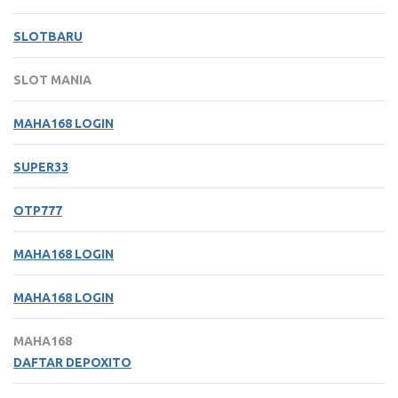
SLOTBARU
SLOT MANIA
MAHA168 LOGIN
SUPER33
OTP777
MAHA168 LOGIN
MAHA168 LOGIN
MAHA168
DAFTAR DEPOXITO