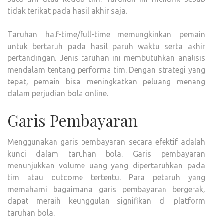
tidak terikat pada hasil akhir saja.
Taruhan half-time/full-time memungkinkan pemain
untuk bertaruh pada hasil paruh waktu serta akhir
pertandingan. Jenis taruhan ini membutuhkan analisis
mendalam tentang performa tim. Dengan strategi yang
tepat, pemain bisa meningkatkan peluang menang
dalam perjudian bola online.
Garis Pembayaran
Menggunakan garis pembayaran secara efektif adalah
kunci dalam taruhan bola. Garis pembayaran
menunjukkan volume uang yang dipertaruhkan pada
tim atau outcome tertentu. Para petaruh yang
memahami bagaimana garis pembayaran bergerak,
dapat meraih keunggulan signifikan di platform
taruhan bola.