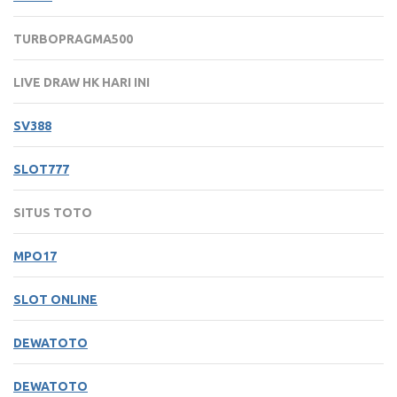
TURBOPRAGMA500
LIVE DRAW HK HARI INI
SV388
SLOT777
SITUS TOTO
MPO17
SLOT ONLINE
DEWATOTO
DEWATOTO