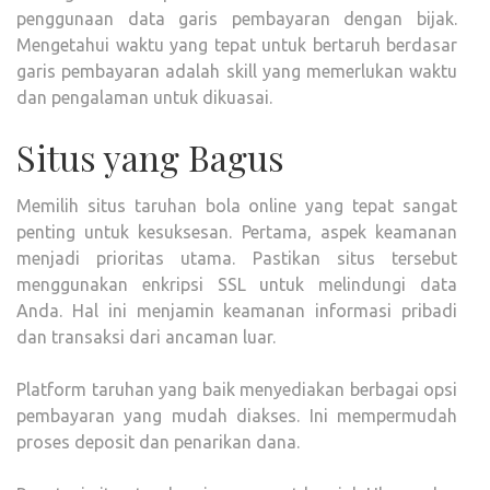
penggunaan data garis pembayaran dengan bijak.
Mengetahui waktu yang tepat untuk bertaruh berdasar
garis pembayaran adalah skill yang memerlukan waktu
dan pengalaman untuk dikuasai.
Situs yang Bagus
Memilih situs taruhan bola online yang tepat sangat
penting untuk kesuksesan. Pertama, aspek keamanan
menjadi prioritas utama. Pastikan situs tersebut
menggunakan enkripsi SSL untuk melindungi data
Anda. Hal ini menjamin keamanan informasi pribadi
dan transaksi dari ancaman luar.
Platform taruhan yang baik menyediakan berbagai opsi
pembayaran yang mudah diakses. Ini mempermudah
proses deposit dan penarikan dana.