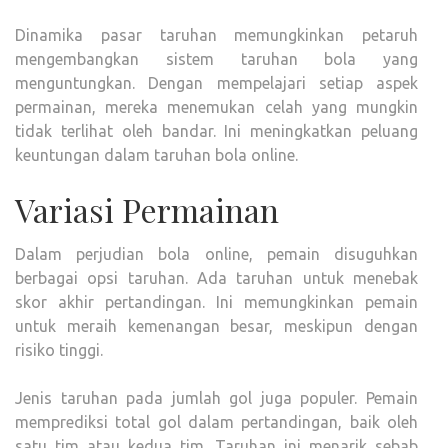
Dinamika pasar taruhan memungkinkan petaruh
mengembangkan sistem taruhan bola yang
menguntungkan. Dengan mempelajari setiap aspek
permainan, mereka menemukan celah yang mungkin
tidak terlihat oleh bandar. Ini meningkatkan peluang
keuntungan dalam taruhan bola online.
Variasi Permainan
Dalam perjudian bola online, pemain disuguhkan
berbagai opsi taruhan. Ada taruhan untuk menebak
skor akhir pertandingan. Ini memungkinkan pemain
untuk meraih kemenangan besar, meskipun dengan
risiko tinggi.
Jenis taruhan pada jumlah gol juga populer. Pemain
memprediksi total gol dalam pertandingan, baik oleh
satu tim atau kedua tim. Taruhan ini menarik sebab