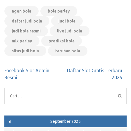
agen bola
bola parlay
daftar judi bola
judi bola
judi bola resmi
live judi bola
mix parlay
prediksi bola
situs judi bola
taruhan bola
Navigasi
Facebook Slot Admin
Daftar Slot Gratis Terbaru
pos
Resmi
2025
Cari
untuk:
September 2025