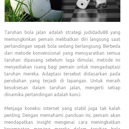
Taruhan bola jalan adalah strategi judidadu88 yang
memungkinkan pemain melibatkan diri langsung saat
pertandingan sepak bola sedang berlangsung. Berbeda
dari metode konvensional yang mensyaratkan semua
taruhan dipasang sebelum laga dimulai, metode ini
menyediakan ruang bagi pemain untuk mengadaptasi
taruhan mereka. Adaptasi tersebut didasarkan pada
perubahan yang terjadi di lapangan. Untuk meraih
kesuksesan dalam taruhan jalan, mengerti setiap
dinamika pertandingan adalah kunci.
Menjaga koneksi internet yang stabil juga tak kalah
penting. Dengan memahami panduan ini, pemain akan
mendapatkan insight mengenai cara meningkatkan