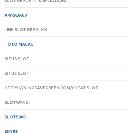
SLOT DEPOSIT 1000 VIA DANA
APIRAJA88
LINK SLOT DEPO 10K
TOTO MACAU
SITUS SLOT
SITUS SLOT
HTTPS://NJNGSAVEGREEN.COM/CHEAT SLOT
SLOTWANGI
SLOT5000
SKY99