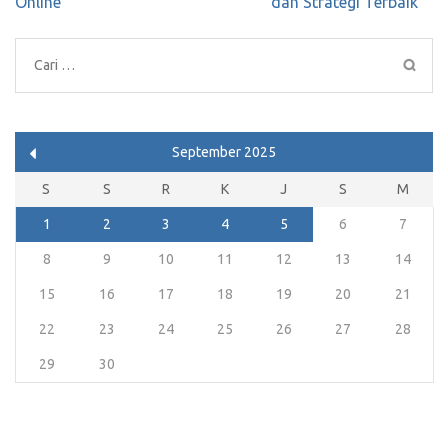
Online
dan Strategi Terbaik
Cari
untuk:
September 2025
S
S
R
K
J
S
M
1
2
3
4
5
6
7
8
9
10
11
12
13
14
15
16
17
18
19
20
21
22
23
24
25
26
27
28
29
30