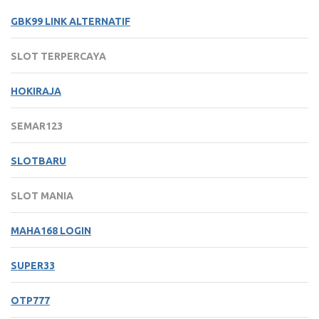
GBK99 LINK ALTERNATIF
SLOT TERPERCAYA
HOKIRAJA
SEMAR123
SLOTBARU
SLOT MANIA
MAHA168 LOGIN
SUPER33
OTP777