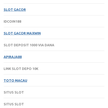
SLOT GACOR
IDCOIN188
SLOT GACOR MAXWIN
SLOT DEPOSIT 1000 VIA DANA
APIRAJA88
LINK SLOT DEPO 10K
TOTO MACAU
SITUS SLOT
SITUS SLOT