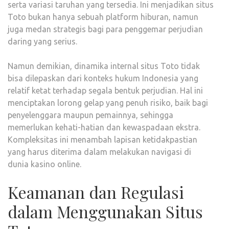
serta variasi taruhan yang tersedia. Ini menjadikan situs
Toto bukan hanya sebuah platform hiburan, namun
juga medan strategis bagi para penggemar perjudian
daring yang serius.
Namun demikian, dinamika internal situs Toto tidak
bisa dilepaskan dari konteks hukum Indonesia yang
relatif ketat terhadap segala bentuk perjudian. Hal ini
menciptakan lorong gelap yang penuh risiko, baik bagi
penyelenggara maupun pemainnya, sehingga
memerlukan kehati-hatian dan kewaspadaan ekstra.
Kompleksitas ini menambah lapisan ketidakpastian
yang harus diterima dalam melakukan navigasi di
dunia kasino online.
Keamanan dan Regulasi
dalam Menggunakan Situs